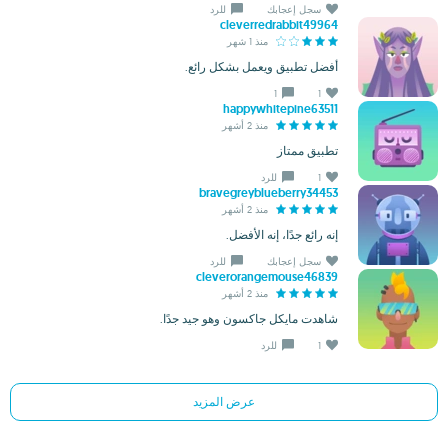
سجل إعجابك
للرد
cleverredrabbit49964
منذ 1 شهر
أفضل تطبيق ويعمل بشكل رائع.
1
1
happywhitepine63511
منذ 2 أشهر
تطبيق ممتاز
1
للرد
bravegreyblueberry34453
منذ 2 أشهر
إنه رائع جدًا، إنه الأفضل.
سجل إعجابك
للرد
cleverorangemouse46839
منذ 2 أشهر
شاهدت مايكل جاكسون وهو جيد جدًا.
1
للرد
عرض المزيد