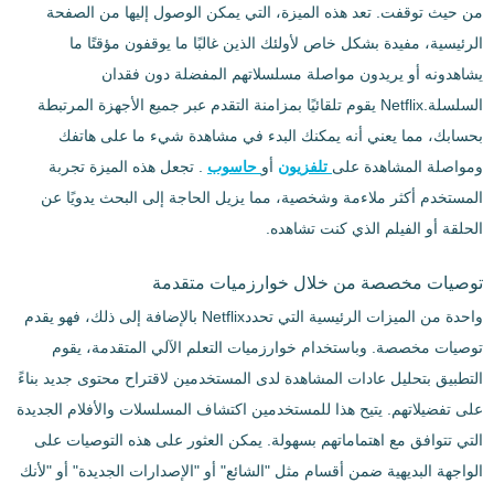
من حيث توقفت. تعد هذه الميزة، التي يمكن الوصول إليها من الصفحة
الرئيسية، مفيدة بشكل خاص لأولئك الذين غالبًا ما يوقفون مؤقتًا ما
يشاهدونه أو يريدون مواصلة مسلسلاتهم المفضلة دون فقدان
السلسلة.Netflix يقوم تلقائيًا بمزامنة التقدم عبر جميع الأجهزة المرتبطة
بحسابك، مما يعني أنه يمكنك البدء في مشاهدة شيء ما على هاتفك
ومواصلة المشاهدة على
تلفزيون
أو
حاسوب
. تجعل هذه الميزة تجربة
المستخدم أكثر ملاءمة وشخصية، مما يزيل الحاجة إلى البحث يدويًا عن
الحلقة أو الفيلم الذي كنت تشاهده.
توصيات مخصصة من خلال خوارزميات متقدمة
واحدة من الميزات الرئيسية التي تحددNetflix بالإضافة إلى ذلك، فهو يقدم
توصيات مخصصة. وباستخدام خوارزميات التعلم الآلي المتقدمة، يقوم
التطبيق بتحليل عادات المشاهدة لدى المستخدمين لاقتراح محتوى جديد بناءً
على تفضيلاتهم. يتيح هذا للمستخدمين اكتشاف المسلسلات والأفلام الجديدة
التي تتوافق مع اهتماماتهم بسهولة. يمكن العثور على هذه التوصيات على
الواجهة البديهية ضمن أقسام مثل "الشائع" أو "الإصدارات الجديدة" أو "لأنك