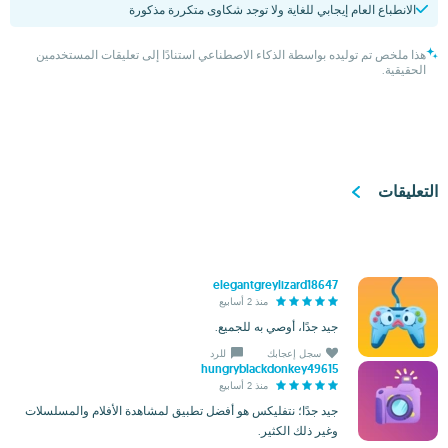
الانطباع العام إيجابي للغاية ولا توجد شكاوى متكررة مذكورة
هذا ملخص تم توليده بواسطة الذكاء الاصطناعي استنادًا إلى تعليقات المستخدمين
الحقيقية.
التعليقات
elegantgreylizard18647
منذ 2 أسابيع
جيد جدًا، أوصي به للجميع.
سجل إعجابك
للرد
hungryblackdonkey49615
منذ 2 أسابيع
جيد جدًا؛ نتفليكس هو أفضل تطبيق لمشاهدة الأفلام والمسلسلات
وغير ذلك الكثير.