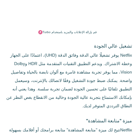
قم بإزالة الإعلانات والمزيد باستخدام Turbo
تشغيل عالي الجودة
Netflix يوفر تشغيلًا عالي الدقة وفائق الدقة (UHD)، اعتمادًا على الجهاز
وخطة الاشتراك. ويدعم التطبيق التقنيات المتقدمة مثل HDR وDolby
Vision، مما يوفر تجربة مشاهدة غامرة مع ألوان نابضة بالحياة وتفاصيل
واضحة. يمكنك ضبط جودة التشغيل وفقًا لاتصالك بالإنترنت، وسيعمل
التطبيق تلقائيًا على تحسين الجودة لضمان تجربة سلسة. وهذا يعني أنه
بإمكانك الاستمتاع بتجربة عالية الجودة وخالية من الانقطاع بغض النظر عن
النطاق الترددي المتوفر لديك.
ميزة "متابعة المشاهدة"
Netflixتتيح لك ميزة "متابعة المشاهدة" متابعة برامجك أو أفلامك بسهولة