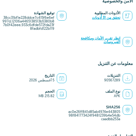
الأمن والخصوصية
الأذونات المطلوبة
توقيع الشهادة
تحقق من 31 أُذونات
38cc31bf1e228ddce7c415f6e6ef
997d,12106a4465138513b5380b8
7b0f42eee,933c6dfde572fda23f
8fadbfd122b119
انظر تقرير الأمان ومكافحة
الفيروسات
معلومات عن التنزيل
التنزيلات
التاريخ
90567289
5 أغسطس 2026
نوع الملف
الحجم
215.82 MB
APK
SHA256
ac0e26ff841d85ab4974e443805
98f841773424f9481239b4e54db
caadbb253a