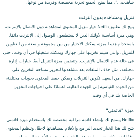
شاهدت..."، مما يمنح الجميع تجربة مخصصة وفريدة من نوعها.
تنزيل ومشاهده بدون انترنت
يتيح لك تطبيقNetflix خيار تنزيل المحتوى لمشاهدته دون الاتصال بالإنترنت،
وهي ميزة أساسية لأولئك الذين لا يستطيعون الوصول إلى الإنترنت دائمًا.
باستخدام هذه الميزة، يمكنك الاختيار من بين مجموعة واسعة من العناوين
للتنزيل، والتي سيتم تخزينها على جهازك ويمكنك تشغيلها في أي وقت، حتى
في حالة عدم الاتصال بالإنترنت. وتتضمن ميزة التنزيل أيضًا خيارات إدارة
مختلفة، مثل حذف الملفات بعد مشاهدتها لتحرير مساحة التخزين على
جهازك. من السهل تكوين التنزيلات ويمكن حفظ المحتوى بجودات مختلفة،
من الجودة القياسية إلى الجودة العالية، اعتمادًا على احتياجات التخزين
الخاصة بك في أي وقت.
ميزة "قائمتي"
Netflix يسمح لك بإنشاء قائمة مراقبة مخصصة لك باستخدام ميزة قائمتي.
يتيح لك هذا الخيار تحديد البرامج والأفلام لمشاهدتها لاحقًا، وتنظيم المحتوى
وفقًا لتفضيلاتك. تتم مزامنة هذه القائمة عبر جميع الأجهزة المرتبطة