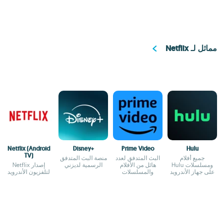
مماثل لـ Netflix
Netflix (Android
Disney+
Prime Video
Hulu
TV)
جميع أفلام
البث المتدفق لعدد
منصة البث المتدفق
ومسلسلات Hulu
هائل من الأفلام
الرسمية لديزني
إصدار Netflix
على جهاز الأندرويد
والمسلسلات
لتلفزيون الأندرويد
الخاص بك