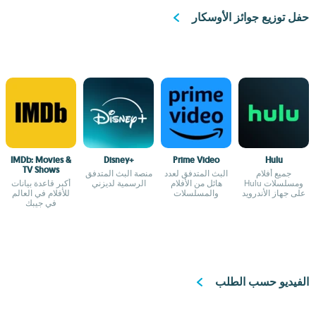
حفل توزيع جوائز الأوسكار
IMDb: Movies &
Disney+
Prime Video
Hulu
TV Shows
جميع أفلام
البث المتدفق لعدد
منصة البث المتدفق
ومسلسلات Hulu
هائل من الأفلام
الرسمية لديزني
أكبر قاعدة بيانات
على جهاز الأندرويد
والمسلسلات
للأفلام في العالم
الخاص بك
في جيبك
الفيديو حسب الطلب