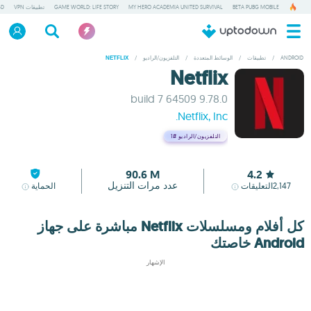
BETA PUBG MOBILE
MY HERO ACADEMIA UNITED SURVIVAL
GAME WORLD: LIFE STORY
تطبيقات VPN
GD
ANDROID
/
تطبيقات
/
الوسائط المتعددة
/
التلفزيون/الراديو
/
NETFLIX
Netflix
9.78.0 build 7 64509
Netflix, Inc.
التلفزيون/الراديو
#1
90.6 M
4.2
عدد مرات التنزيل
2,147
التعليقات
الحماية
كل أفلام ومسلسلات Netflix مباشرة على جهاز
Android خاصتك
الإشهار