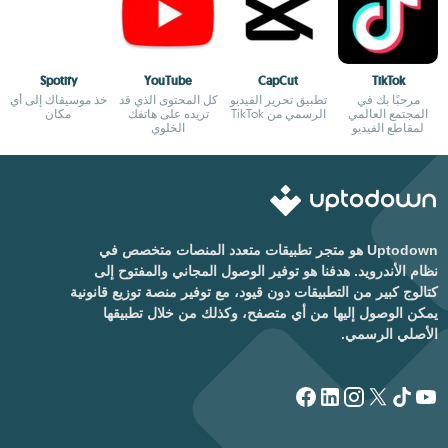
Spotify
YouTube
CapCut
TikTok
مرحبًا بك في
تطبيق تحرير الفيديو
كل المحتوى الذي قد
خذ موسيقاك إلى أي
المجتمع العالمي
الرسمي من TikTok
تريده على هاتفك
مكان
لمقاطع الفيديو
الخلوي
القصيرة
Uptodown هو متجر تطبيقات متعدد المنصات متخصص في
نظام الأندرويد. هدفنا هو توفير الوصول المجاني والمفتوح إلى
كتالوج كبير من التطبيقات دون قيود، مع توفير منصة توزيع قانونية
يمكن الوصول إليها من أي متصفح، وكذلك من خلال تطبيقها
الأصلي الرسمي.