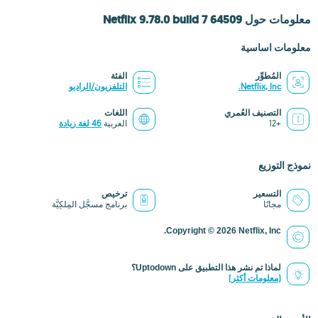
معلومات حول Netflix 9.78.0 build 7 64509
معلومات اساسية
المُطوِّر
الفئة
Netflix, Inc.
التلفزيون/الراديو
التصنيف العُمري
اللغات
+12
العربية
46 لغة زيادة
نموذج التوزيع
التسعير
ترخيص
مجانًا
برنامج مسجَّل المِلكِيَّة
Copyright © 2026 Netflix, Inc.
لماذا تم نشر هذا التطبيق على Uptodown؟
(معلومات أكثر)